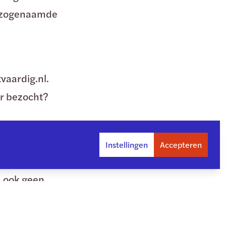
en zogenaamde
vaardig.nl.
der bezocht?
Instellingen
Accepteren
ites kunnen
m ook geen
 jouw