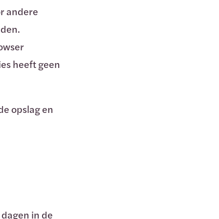
or andere
nden.
rowser
ies heeft geen
de opslag en
1 dagen in de