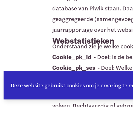
database van Piwik staan. Daa
geaggregeerde (samengevoegde) 
jaarrapportage over het webs
Webstatistieken
Onderstaand zie je welke coo
Cookie_pk_id
- Doel: Is de b
Cookie_pk_ses
- Doel: Welke
Cookie_pk_ref
- Doel: Vanaf
Deze website gebruikt cookies om je ervaring te 
Geen trackingcooki
Trackingcookies zijn cookies 
volgen. Rechtvaardig.nl gebru
ondersteuning voor de DoNotT
Meer informatie
Meer informatie over hoe het