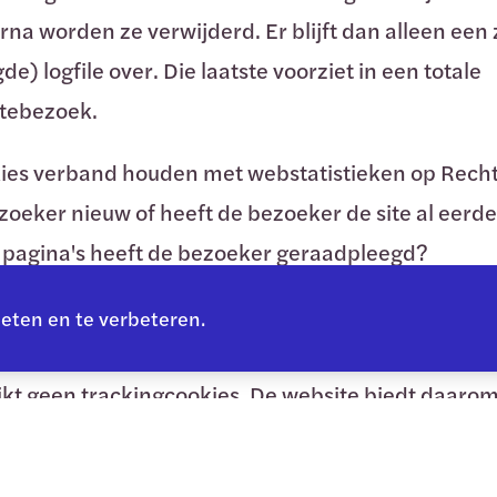
rna worden ze verwijderd. Er blijft dan alleen e
logfile over. Die laatste voorziet in een totale
itebezoek.
kies verband houden met webstatistieken op Recht
ezoeker nieuw of heeft de bezoeker de site al eer
 pagina's heeft de bezoeker geraadpleegd?
 welke site is de bezoeker gekomen?
meten en te verbeteren.
es
die bezoekers tijdens het surfen over andere webs
ikt geen trackingcookies. De website biedt daaro
rack-instelling van browsers.
 College voor de Rechten van de Mens omgaat met