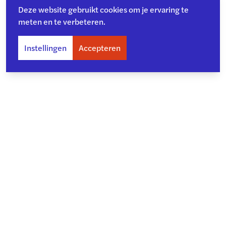
Deze website gebruikt cookies om je ervaring te
meten en te verbeteren.
Instellingen
Accepteren
Over ons
Toegankelijkheid
Privacy
Copyright en disclaimer
Cookiebeleid
Kwetsbaarheid melden
Archief
©
2026
- College voor de Rechten van de Mens