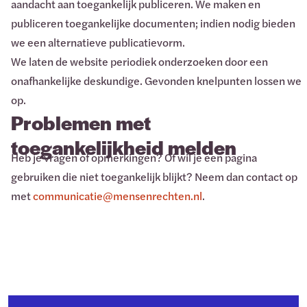
aandacht aan toegankelijk publiceren. We maken en
publiceren toegankelijke documenten; indien nodig bieden
we een alternatieve publicatievorm.
We laten de website periodiek onderzoeken door een
onafhankelijke deskundige. Gevonden knelpunten lossen we
op.
Problemen met
toegankelijkheid melden
Heb je vragen of opmerkingen? Of wil je een pagina
gebruiken die niet toegankelijk blijkt? Neem dan contact op
met
communicatie@mensenrechten.nl
.