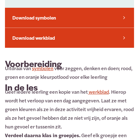
Download symbolen
Download werkblad
Voorbereiding
Uitdraai van
symbolen
voor zeggen, denken en doen; rood,
groen en oranje kleurpotlood voor elke leerling
In de les
Geef iedere leerling een kopie van het
werkblad
. Hierop
wordt het verloop van een dag aangegeven. Laat ze met
groen kleuren als ze in deze activiteit vrijheid ervaren, rood
als ze het gevoel hebben dat ze niet vrij zijn, of oranje als
hun gevoel er tussenin zit.
Verdeel daarna klas in groepjes.
Geef elk groepje een