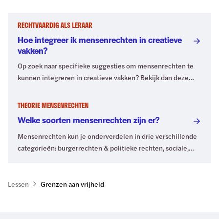
RECHTVAARDIG ALS LERAAR
Hoe integreer ik mensenrechten in creatieve
vakken?
Op zoek naar specifieke suggesties om mensenrechten te
kunnen integreren in creatieve vakken? Bekijk dan deze
suggesties.
THEORIE MENSENRECHTEN
Welke soorten mensenrechten zijn er?
Mensenrechten kun je onderverdelen in drie verschillende
categorieën: burgerrechten & politieke rechten, sociale,
economische en culturele rechten en collectieve rechten.
Welke rechten horen waarbij? Check hier deze
onderverdeling én ontdek nog een andere manier om
Lessen
Grenzen aan vrijheid
mensenrechten op hun doel in te delen.