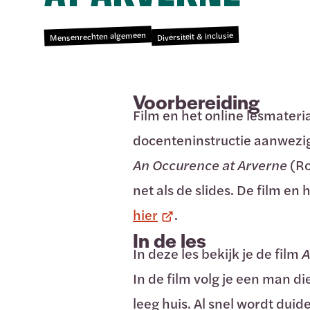
Mensenrechten algemeen
Diversiteit & inclusie
Voorbereiding
Film en het online lesmateria
docenteninstructie aanwezig; 
An Occurence at Arverne
(Ro
net als de slides. De film en 
hier
.
In de les
In deze les bekijk je de film
A
In de film volg je een man d
leeg huis. Al snel wordt duide