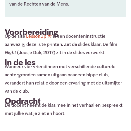
van de Rechten van de Mens.
Voorbereiding
Op de site
LessonUp
is een docenteninstructie
aanwezig; deze is te printen. Zet de slides klaar. De film
Night
(Joosje Duk, 2017) zit in de slides verwerkt.
In de les
Wanneer vier vriendinnen met verschillende culturele
achtergronden samen uitgaan naar een hippe club,
verandert hun relatie door een ervaring met de uitsmijter
van de club.
Opdracht
De docent neemt de klas mee in het verhaal en bespreekt
met jullie wat je ziet en hoort.