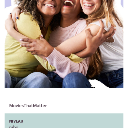
MoviesThatMatter
NIVEAU
mbo