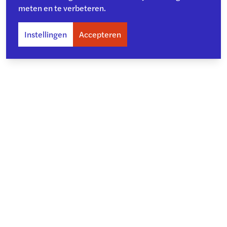
meten en te verbeteren.
Instellingen
Accepteren
Over ons
Toegankelijkheid
Privacy
Copyright en disclaimer
Cookiebeleid
Kwetsbaarheid melden
Archief
©
2026
- College voor de Rechten van de Mens