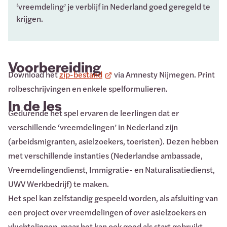
‘vreemdeling’ je verblijf in Nederland goed geregeld te
krijgen.
Voorbereiding
Download het
zip-bestand
via Amnesty Nijmegen. Print
rolbeschrijvingen en enkele spelformulieren.
In de les
Gedurende het spel ervaren de leerlingen dat er
verschillende ‘vreemdelingen’ in Nederland zijn
(arbeidsmigranten, asielzoekers, toeristen). Dezen hebben
met verschillende instanties (Nederlandse ambassade,
Vreemdelingendienst, Immigratie- en Naturalisatiedienst,
UWV Werkbedrijf) te maken.
Het spel kan zelfstandig gespeeld worden, als afsluiting van
een project over vreemdelingen of over asielzoekers en
vluchtelingen, maar het kan ook goed als start gebruikt