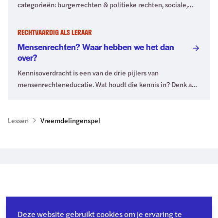
categorieën: burgerrechten & politieke rechten, sociale,
economische en culturele rechten en collectieve rechten.
Welke rechten horen waarbij? Check hier deze
RECHTVAARDIG ALS LERAAR
onderverdeling én ontdek nog een andere manier om
Mensenrechten? Waar hebben we het dan
mensenrechten op hun doel in te delen.
over?
Kennisoverdracht is een van de drie pijlers van
mensenrechteneducatie. Wat houdt die kennis in? Denk aan
het waarom van mensenrechten, voor wie ze gelden en de
principes waarop ze zijn gebaseerd. Ben je geïnteresseerd
in alle kenniscomponenten van mensenrechteneducatie?
Lessen
Vreemdelingenspel
Lees dan verder.
Deze website gebruikt cookies om je ervaring te