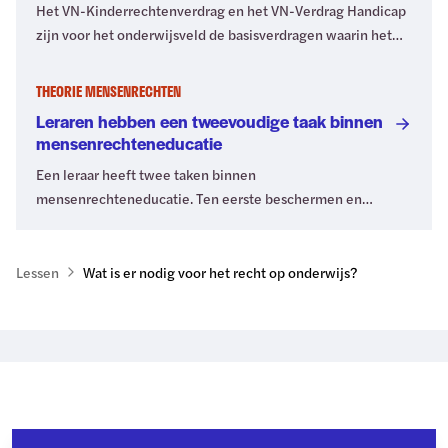
Het VN-Kinderrechtenverdrag en het VN-Verdrag Handicap
zijn voor het onderwijsveld de basisverdragen waarin het
recht op goed (inclusief) onderwijs is vastgelegd. Wat dit
recht betekent is verder uitgewerkt door verschillende VN-
THEORIE MENSENRECHTEN
Comités.
Leraren hebben een tweevoudige taak binnen
mensenrechteneducatie
Een leraar heeft twee taken binnen
mensenrechteneducatie. Ten eerste beschermen en
realiseren zij de mensen- en kinderrechten in de school,
bijvoorbeeld door gelijke kansen voor alle leerlingen te
waarborgen. En de tweede taak? Lees verder!
Lessen
Wat is er nodig voor het recht op onderwijs?