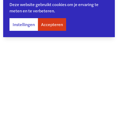
Deze website gebruikt cookies om je ervaring te
meten en te verbeteren.
Instellingen
Accepteren
Over ons
Toegankelijkheid
Privacy
Copyright en disclaimer
Cookiebeleid
Kwetsbaarheid melden
Archief
©
2026
- College voor de Rechten van de Mens