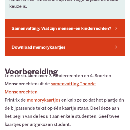
keuze is.
Samenvatting: Wat zijn mensen- en kinderrechten?
Download memorykaartjes
Voorbereiding
Lees de stukken over 2. Kinderrechten en 4. Soorten
Mensenrechten uit de
samenvatting Theorie
Mensenrechten
.
Print 1x de
memorykaartjes
en knip ze zo dat het plaatje én
de bijpassende tekst op één kaartje staan. Deel deze aan
het begin van de les uit aan enkele studenten. Geef twee
kaartjes per uitgekozen student.