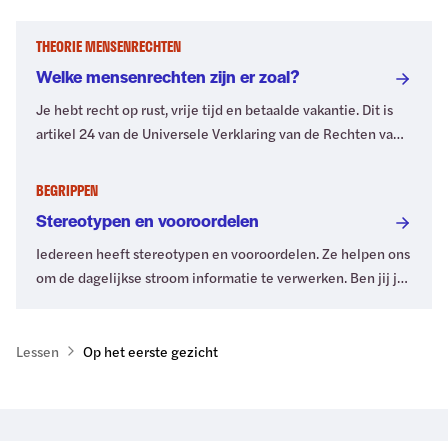
THEORIE MENSENRECHTEN
Welke mensenrechten zijn er zoal?
Je hebt recht op rust, vrije tijd en betaalde vakantie. Dit is
artikel 24 van de Universele Verklaring van de Rechten van
de Mens (UVRM). Benieuwd naar alle mensenrechten?
Bekijk de volledige lijst.
BEGRIPPEN
Stereotypen en vooroordelen
Iedereen heeft stereotypen en vooroordelen. Ze helpen ons
om de dagelijkse stroom informatie te verwerken. Ben jij je
ervan bewust? En betekenen deze twee termen hetzelfde?
Lees het in dit artikel.
Lessen
Op het eerste gezicht