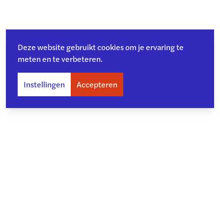
Deze website gebruikt cookies om je ervaring te
meten en te verbeteren.
Instellingen
Accepteren
Over ons
Toegankelijkheid
Privacy
Copyright en disclaimer
Cookiebeleid
Kwetsbaarheid melden