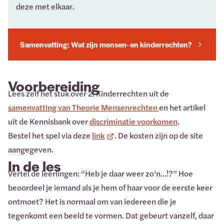
deze met elkaar.
Samenvatting: Wat zijn mensen- en kinderrechten?
Voorbereiding
Lees zelf het stuk over 2. Kinderrechten uit de
samenvatting van Theorie Mensenrechten
en het artikel
uit de Kennisbank over
discriminatie voorkomen
.
Bestel het spel via deze
link
. De kosten zijn op de site
aangegeven.
In de les
Vertel de leerlingen: “Heb je daar weer zo’n…!?” Hoe
beoordeel je iemand als je hem of haar voor de eerste keer
ontmoet? Het is normaal om van iedereen die je
tegenkomt een beeld te vormen. Dat gebeurt vanzelf, daar