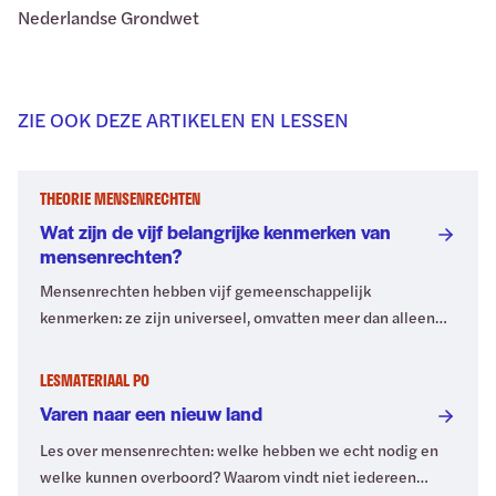
Nederlandse Grondwet
ZIE OOK DEZE ARTIKELEN EN LESSEN
THEORIE MENSENRECHTEN
Wat zijn de vijf belangrijke kenmerken van
mensenrechten?
Mensenrechten hebben vijf gemeenschappelijk
kenmerken: ze zijn universeel, omvatten meer dan alleen
de basisbehoeften, kunnen niet van iemand worden
afgenomen, zijn allemaal even belangrijk en … Ontdek het
LESMATERIAAL PO
vijfde kenmerk in dit artikel.
Varen naar een nieuw land
Les over mensenrechten: welke hebben we echt nodig en
welke kunnen overboord? Waarom vindt niet iedereen