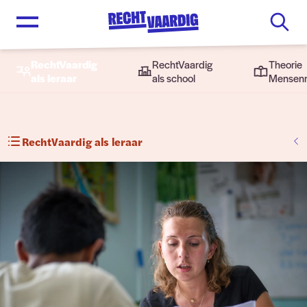
Open menu
RechtVaardig
RechtVaardig
Theorie
als leraar
als school
Mensenr
RechtVaardig als leraar