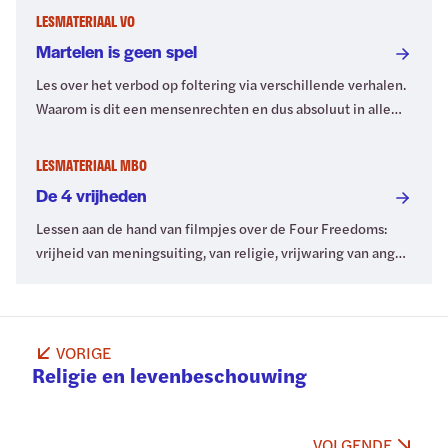
het in dit artikel.
LESMATERIAAL VO
Martelen is geen spel
Les over het verbod op foltering via verschillende verhalen.
Waarom is dit een mensenrechten en dus absoluut in alle
omstandigheden verboden? Voor vo.
LESMATERIAAL MBO
De 4 vrijheden
Lessen aan de hand van filmpjes over de Four Freedoms:
vrijheid van meningsuiting, van religie, vrijwaring van angst
en van gebrek. Vroeger en nu. Voor mbo.
VORIGE
Religie en levenbeschouwing
VOLGENDE