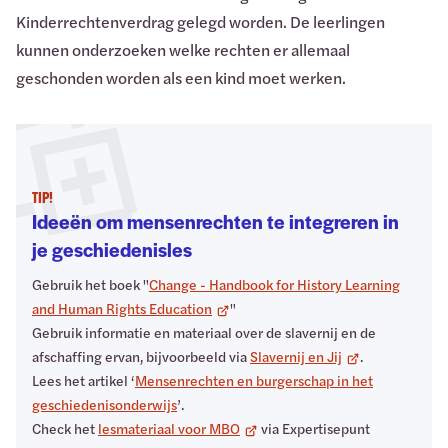
Kinderrechtenverdrag gelegd worden. De leerlingen
kunnen onderzoeken welke rechten er allemaal
geschonden worden als een kind moet werken.
TIP!
Tip!
:
Ideeën om mensenrechten te integreren in
je geschiedenisles
Gebruik het boek "
Change - Handbook for History Learning
and Human Rights Education
"
Gebruik informatie en materiaal over de slavernij en de
afschaffing ervan, bijvoorbeeld via
Slavernij en Jij
.
Lees het artikel ‘
Mensenrechten en burgerschap in het
geschiedenisonderwijs
’.
Check het
lesmateriaal voor MBO
via Expertisepunt