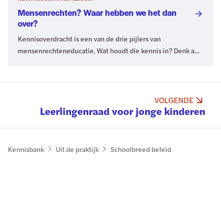
kennis en vaardigheden zelf in huis hebben? Je leest het in
Mensenrechten? Waar hebben we het dan
dit artikel.
over?
Kennisoverdracht is een van de drie pijlers van
mensenrechteneducatie. Wat houdt die kennis in? Denk aan
het waarom van mensenrechten, voor wie ze gelden en de
principes waarop ze zijn gebaseerd. Ben je geïnteresseerd
in alle kenniscomponenten van mensenrechteneducatie?
Lees dan verder.
VOLGENDE
Leerlingenraad voor jonge kinderen
Kennisbank
Uit de praktijk
Schoolbreed beleid