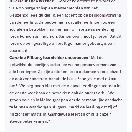
Directeur Theo Werner
: “Door deze activiteiten wordt de
visie op burgerschap en mensenrechten van het
Geuzencollege duidelijk: een accent op de persoonsvorming
van de leerling. De bedoeling is dat alle leerlingen op een
sociale en betrokken manier hun rol in onze samenleving
leren kennen en innemen. Samenleven moet je leren! Dat dit
leren op een gezellige en prettige manier gebeurt, is een
voorrecht.”
Caroline Ritburg, teamleider onderbouw
: “Met de
ontwikkelde leerlijn versterken we het empowerment van
alle leerlingen. Ze zijn actief en leren opkomen voor zichzelf
en ook voor anderen. Vanuit de basis: ‘hoe ga je met elkaar
om?’ We beginnen hier met de nieuwe leerlingen meteen in
de eerste week aan en betrekken ook de ouders erbij. We
geven ook les in kleine groepen om de persoonlijke aandacht
te kunnen waarborgen. Al gauw merkt de leerling dat zij of
hij zichzelf mag zijn. Gaandeweg leert zij of hij zichzelf
steeds beter kennen.”