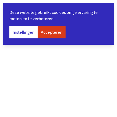
Deze website gebruikt cookies om je ervaring te
meten en te verbeteren.
Instellingen
Accepteren
Over ons
Toegankelijkheid
Privacy
Copyright en disclaimer
Cookiebeleid
Kwetsbaarheid melden
Archief
©
2026
- College voor de Rechten van de Mens