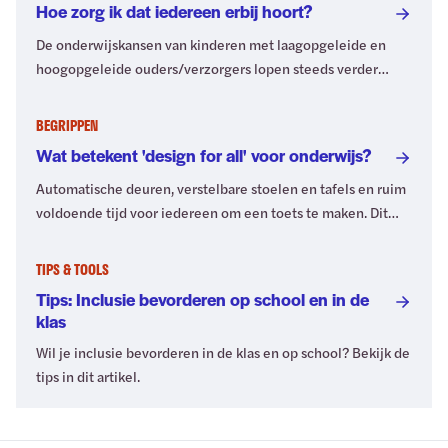
Hoe zorg ik dat iedereen erbij hoort?
De onderwijskansen van kinderen met laagopgeleide en
hoogopgeleide ouders/verzorgers lopen steeds verder
uiteen. Dit is slechts één voorbeeld van de
kansenongelijkheid in het onderwijs. Wil je weten hoe je
BEGRIPPEN
werkt aan gelijke kansen? Lees het artikel.
Wat betekent 'design for all' voor onderwijs?
Automatische deuren, verstelbare stoelen en tafels en ruim
voldoende tijd voor iedereen om een toets te maken. Dit
zijn voorbeelden van ‘design for all’: proactief ontwerpen
van producten en omgevingen, waardoor ze voor iedereen
TIPS & TOOLS
toegankelijk en bruikbaar zijn. Lees meer hierover in dit
Tips: Inclusie bevorderen op school en in de
artikel.
klas
Wil je inclusie bevorderen in de klas en op school? Bekijk de
tips in dit artikel.