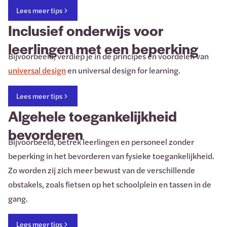
Lees meer tips
Inclusief onderwijs voor
leerlingen met een beperking
Bijvoorbeeld, verdiep je in de principes en voordelen van
universal design
en universal design for learning.
Lees meer tips
Algehele toegankelijkheid
bevorderen
Bijvoorbeeld, betrek leerlingen en personeel zonder
beperking in het bevorderen van fysieke toegankelijkheid.
Zo worden zij zich meer bewust van de verschillende
obstakels, zoals fietsen op het schoolplein en tassen in de
gang.
Lees meer tips