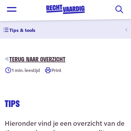
Open menu
Tips & tools
TERUG NAAR OVERZICHT
1
min. leestijd
Print
TIPS
Hieronder vind je een overzicht van de