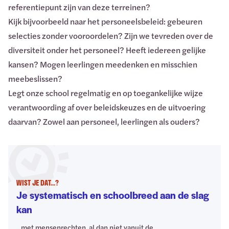
referentiepunt zijn van deze terreinen?
Kijk bijvoorbeeld naar het personeelsbeleid: gebeuren
selecties zonder vooroordelen? Zijn we tevreden over de
diversiteit onder het personeel? Heeft iedereen gelijke
kansen? Mogen leerlingen meedenken en misschien
meebeslissen?
Legt onze school regelmatig en op toegankelijke wijze
verantwoording af over beleidskeuzes en de uitvoering
daarvan? Zowel aan personeel, leerlingen als ouders?
WIST JE DAT...?
Wist je dat...?
:
Je systematisch en schoolbreed aan de slag
kan
...met mensenrechten, al dan niet vanuit de